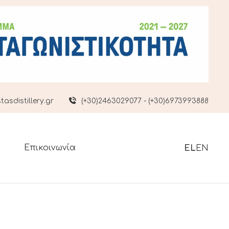
asdistillery.gr
(+30)2463029077 - (+30)6973993888
Επικοινωνία
EL
EN