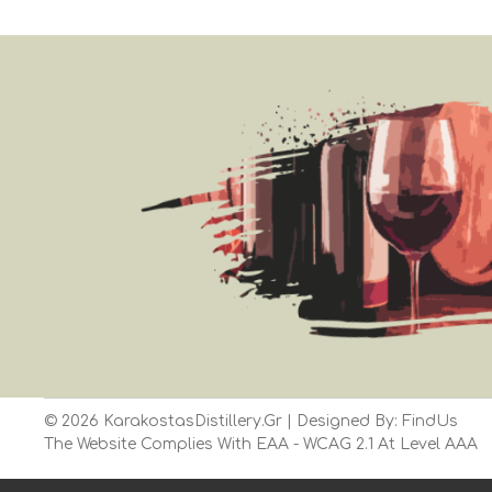
©
2026
KarakostasDistillery.gr
| Designed By:
FindUs
The Website Complies With
EAA
- WCAG 2.1 At Level AAA