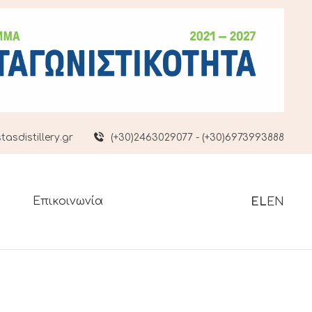
asdistillery.gr
(+30)2463029077 - (+30)6973993888
Επικοινωνία
EL
EN