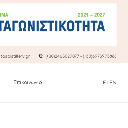
asdistillery.gr
(+30)2463029077 - (+30)6973993888
Επικοινωνία
EL
EN