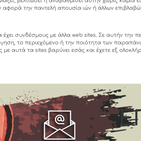
άξει, βελτιώσει ή αναβαθμίσει αυτήν χωρίς καμία ειδ
ον αφορά την παντελή απουσία ιών ή άλλων επιβλα
 να έχει συνδέσμους με άλλα web sites. Σε αυτήν την π
όγηση, το περιεχόμενο ή την ποιότητα των παραπάνω 
ε αυτά τα sites βαρύνει εσάς και έχετε εξ ολοκλήρου
Ε