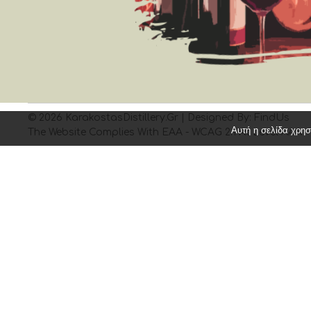
©
2026
KarakostasDistillery.gr
| Designed By:
FindUs
Αυτή η σελίδα χρησ
The Website Complies With
EAA
- WCAG 2.1 At Level AAA