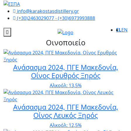
info@karakostasdistillery.gr
(+30)2463029077 - (+30)6973993888
EL
EN
Οινοποιείο
Ανάσασμα 2024, ΠΓΕ Μακεδονία,
Οίνος Ερυθρός Ξηρός
Αλκοόλ: 13,5%
Ανάσασμα 2024, ΠΓΕ Μακεδονία,
Οίνος Λευκός Ξηρός
Αλκοόλ: 12,5%