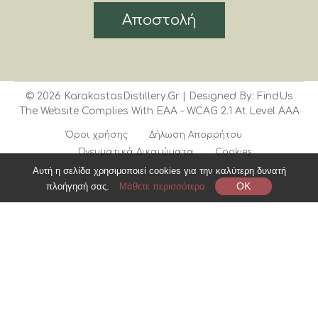
Αποστολή
©
2026
KarakostasDistillery.gr
| Designed By:
FindUs
The Website Complies With
EAA
- WCAG 2.1 At Level AAA
Όροι χρήσης
Δήλωση Απορρήτου
Πνευματικά Δικαιώματα
Cookies
Αυτή η σελίδα χρησιμοποιεί cookies για την καλύτερη δυνατή
OK
πλοήγησή σας.
Μάθετε περισσότερα